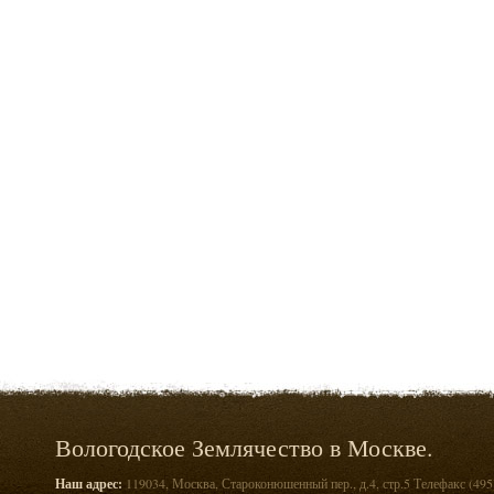
Вологодское Землячество в Москве.
Наш адрес:
119034, Москва, Староконюшенный пер., д.4, стр.5 Телефакс (495