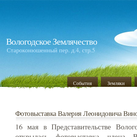
Вологодское Землячество
Староконюшенный пер. д.4, стр.5
События
Земляки
Фотовыставка Валерия Леонидовича Вин
16 мая в Представительстве Волог
открылась фотовыставка члена Во