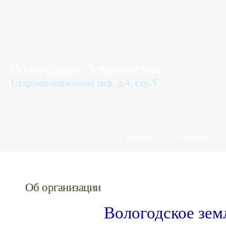
Вологодское Землячество
Староконюшенный пер. д.4, стр.5
События
Земляки
Об организации
Вологодское зем